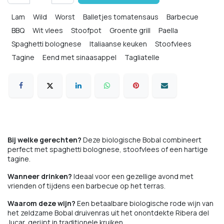
Lam
Wild
Worst
Balletjes tomatensaus
Barbecue
BBQ
Wit vlees
Stoofpot
Groente grill
Paella
Spaghetti bolognese
Italiaanse keuken
Stoofvlees
Tagine
Eend met sinaasappel
Tagliatelle
Bij welke gerechten?
Deze biologische Bobal combineert
perfect met spaghetti bolognese, stoofvlees of een hartige
tagine.
Wanneer drinken?
Ideaal voor een gezellige avond met
vrienden of tijdens een barbecue op het terras.
Waarom deze wijn?
Een betaalbare biologische rode wijn van
het zeldzame Bobal druivenras uit het onontdekte Ribera del
Jucar, gerijpt in traditionele kruiken.