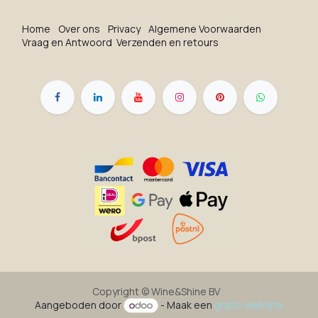
Ho​me
O​ve​r on​s
Privacy
Algemene Voorwaarden
Vraag en Antwoord
Verzenden en retours
Copyright ©
Wine&Shine BV
Aangeboden door
- Maak een
gratis website