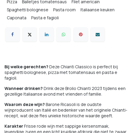
Pizza
Balletjes tomatensaus
Filet americain
Spaghetti bolognese
Pasta room
Italiaanse keuken
Caponata
Pasta e fagioli
Bij welke gerechten?
Deze Chianti Classico is perfect bij
spaghetti bolognese, pizza met tomatensaus en pasta e
fagioli.
Wanneer drinken?
Drink deze Brolio Chianti 2023 tijdens een
gezellige Italiaanse avond met vrienden of familie.
Waarom deze wijn?
Barone Ricasoli is de oudste
wijnproducent van Italië en bedenker van het originele Chianti-
recept, wat deze fles unieke historische waarde geeft.
Karakter
Frisse rode wijn met sappige kersensmaak,
levendige zuren en een licht kruidige afdronk die niet te zwaar