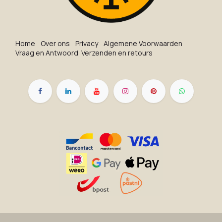
Ho​me
O​ve​r on​s
Privacy
Algemene Voorwaarden
Vraag en Antwoord
Verzenden en retours