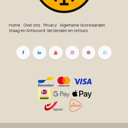
Ho​me
O​ve​r on​s
Privacy
Algemene Voorwaarden
Vraag en Antwoord
Verzenden en retours