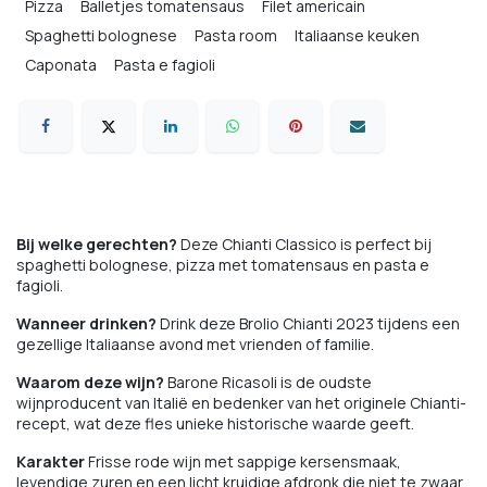
Pizza
Balletjes tomatensaus
Filet americain
Spaghetti bolognese
Pasta room
Italiaanse keuken
Caponata
Pasta e fagioli
Bij welke gerechten?
Deze Chianti Classico is perfect bij
spaghetti bolognese, pizza met tomatensaus en pasta e
fagioli.
Wanneer drinken?
Drink deze Brolio Chianti 2023 tijdens een
gezellige Italiaanse avond met vrienden of familie.
Waarom deze wijn?
Barone Ricasoli is de oudste
wijnproducent van Italië en bedenker van het originele Chianti-
recept, wat deze fles unieke historische waarde geeft.
Karakter
Frisse rode wijn met sappige kersensmaak,
levendige zuren en een licht kruidige afdronk die niet te zwaar