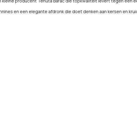
kleine producent Tenuta Barac die topkwaliteit levert tegen een eerl
tannines en een elegante afdronk die doet denken aan kersen en krui