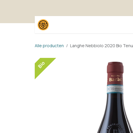
Overslaan naar inhoud
Home
Shop
Proefpak
Alle producten
Langhe Nebbiolo 2020 Bio Tenu
Bio