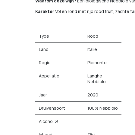
Waarom deze wijn?
Een biologische Nebbiolo van 
Karakter
Vol en rond met rijp rood fruit, zachte 
Type
Rood
Land
Italië
Regio
Piemonte
Appellatie
Langhe
Nebbiolo
Jaar
2020
Druivensoort
100% Nebbiolo
Alcohol %
Inhoud
75cl