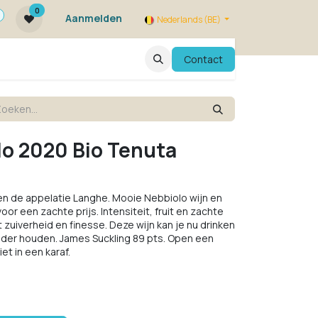
0
Aanmelden
Nederlands (BE)
ie zijn we ?
FAQ
Evenementen
Contact
o 2020 Bio Tenuta
 en de appelatie Langhe. Mooie Nebbiolo wijn en
 een zachte prijs. Intensiteit, fruit en zachte
zuiverheid en finesse. Deze wijn kan je nu drinken
elder houden. James Suckling 89 pts. Open een
et in een karaf.