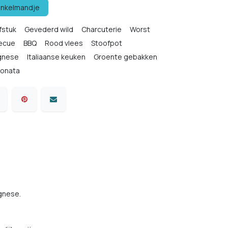
inkelmandje
fstuk
Gevederd wild
Charcuterie
Worst
ecue
BBQ
Rood vlees
Stoofpot
ognese
Italiaanse keuken
Groente gebakken
onata
gnese.