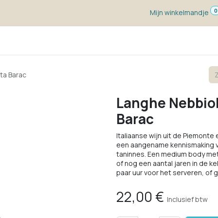
0
Mijn winkelmandje
ketten
Wijn voor ...
Wijnmakers
Blog
w
ta Barac
Langhe Nebbiol
Barac
Italiaanse wijn uit de Piemonte
een aangename kennismaking voor
taninnes. Een medium body met 
of nog een aantal jaren in de k
paar uur voor het serveren, of gi
22,00
€
Inclusief btw