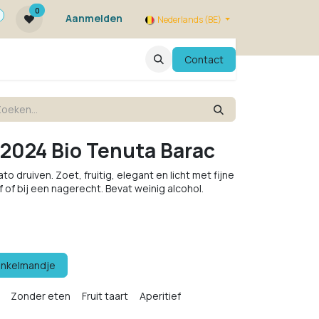
0
Aanmelden
Nederlands (BE)
ie zijn we ?
FAQ
Evenementen
Contact
 2024 Bio Tenuta Barac
o druiven. Zoet, fruitig, elegant en licht met fijne
f of bij een nagerecht. Bevat weinig alcohol.
inkelmandje
Zonder eten
Fruit taart
Aperitief