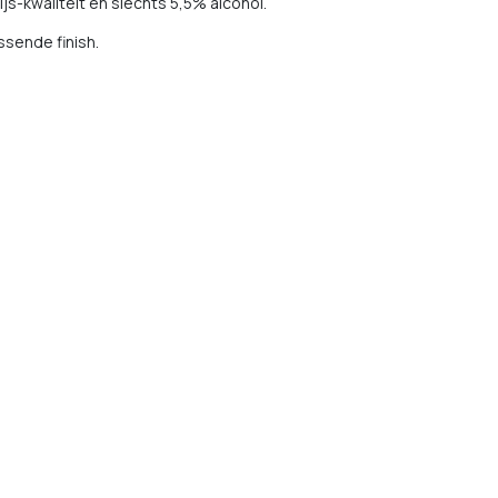
s-kwaliteit en slechts 5,5% alcohol.
ssende finish.