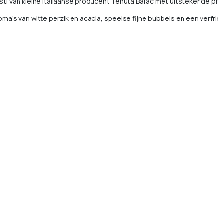
i van kleine Italiaanse producent Tenuta Barac met uitstekende prij
aroma's van witte perzik en acacia, speelse fijne bubbels en een verfri