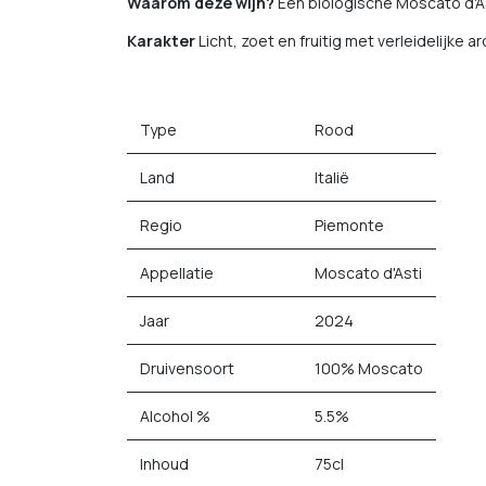
Waarom deze wijn?
Een biologische Moscato d'Ast
Karakter
Licht, zoet en fruitig met verleidelijke 
Type
Rood
Land
Italië
Regio
Piemonte
Appellatie
Moscato d'Asti
Jaar
2024
Druivensoort
100% Moscato
Alcohol %
5.5%
Inhoud
75cl