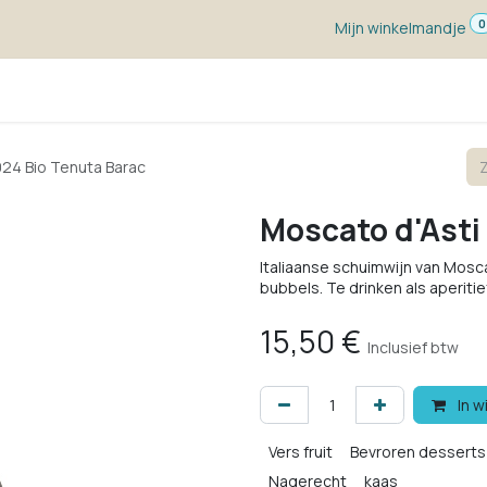
0
Mijn winkelmandje
ketten
Wijn voor ...
Wijnmakers
Blog
w
024 Bio Tenuta Barac
Moscato d'Asti
Italiaanse schuimwijn van Moscat
bubbels. Te drinken als aperitie
15,50
€
Inclusief btw
In w
Vers fruit
Bevroren desserts
Nagerecht
kaas