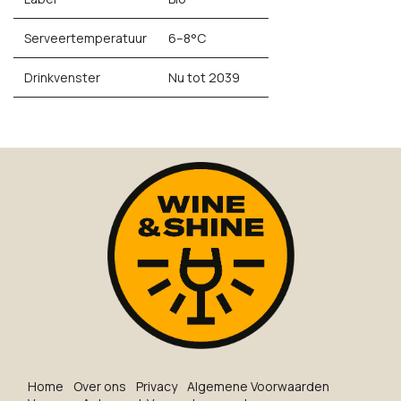
Serveertemperatuur
6–8°C
Drinkvenster
Nu tot 2039
Ho​me
O​ve​r on​s
Privacy
Algemene Voorwaarden