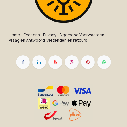
Ho​me
O​ve​r on​s
Privacy
Algemene Voorwaarden
Vraag en Antwoord
Verzenden en retours