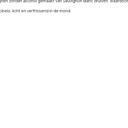
nen zonder alcohol gemaakt van Sauvignon Blanc druiven, waardoor j
bels, licht en verfrissend in de mond.