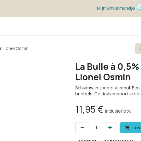
0
Mijn winkelmandje
ketten
Wijn voor ...
Wijnmakers
Blog
w
r Lionel Osmin
La Bulle à 0,5
Lionel Osmin
Schuimwijn zonder alcohol. Een 
bubbels. De druivensoort is de 
11,95
€
Inclusief btw
In w