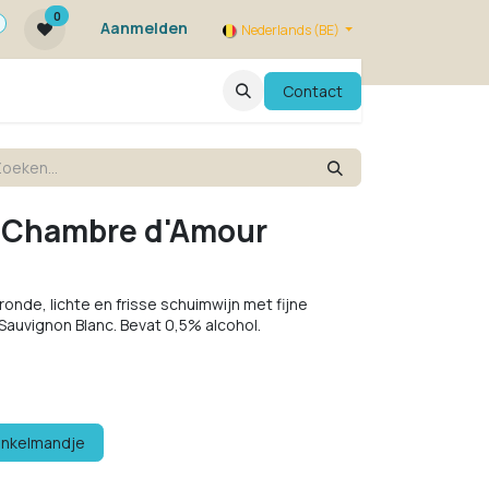
0
Aanmelden
Nederlands (BE)
ie zijn we ?
FAQ
Evenementen
Contact
% Chambre d'Amour
ronde, lichte en frisse schuimwijn met fijne
Sauvignon Blanc. Bevat 0,5% alcohol.
inkelmandje