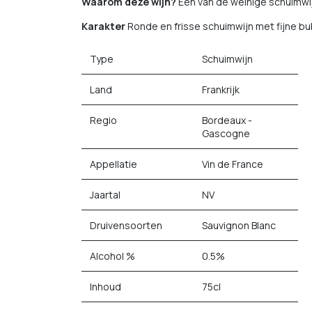
Waarom deze wijn?
Een van de weinige schuimwij
Karakter
Ronde en frisse schuimwijn met fijne bub
Type
Schuimwijn
Land
Frankrijk
Regio
Bordeaux -
Gascogne
Appellatie
Vin de France
Jaartal
NV
Druivensoorten
Sauvignon Blanc
Alcohol %
0.5%
Inhoud
75cl