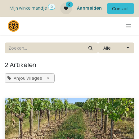
Overslaan naar inhoud
0
0
Mijn winkelmandje
Aanmelden
Contact
Alle
2 Artikelen
Anjou Villages
×