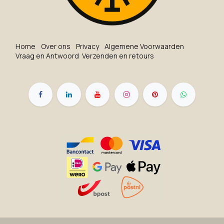
Ho​me
O​ve​r on​s
Privacy
Algemene Voorwaarden
Vraag en Antwoord
Verzenden en retours