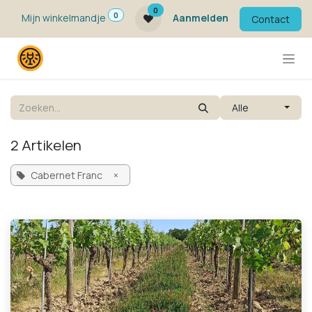
Overslaan naar inhoud
0
0
Mijn winkelmandje
Aanmelden
Contact
Alle
2 Artikelen
Cabernet Franc
×