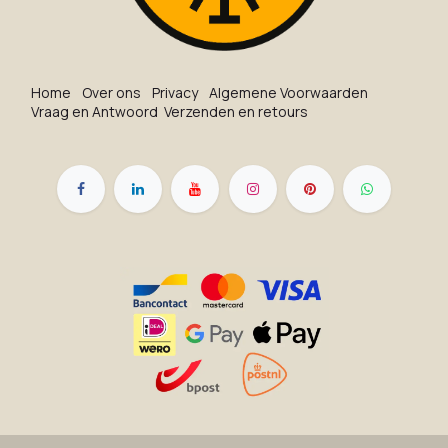
Ho​me
O​ve​r on​s
Privacy
Algemene Voorwaarden
Vraag en Antwoord
Verzenden en retours