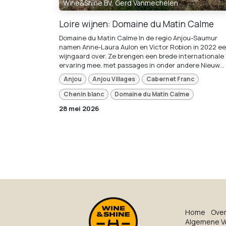
Wine&Shine BV, Gerd Vanmechelen
Loire wijnen: Domaine du Matin Calme
Domaine du Matin Calme In de regio Anjou-Saumur
namen Anne-Laura Aulon en Victor Robion in 2022 e
wijngaard over. Ze brengen een brede internationale
ervaring mee, met passages in onder andere Nieuw...
Anjou
Anjou Villages
Cabernet Franc
Chenin blanc
Domaine du Matin Calme
28 mei 2026
Ho​me
O​ve​
Algemene V