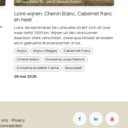
Wine&Shine BV, Gerd Vanmechelen
Loire wijnen: Chenin Blanc, Cabernet franc
en meer
en
Loire: de wijnstreken De Loirevallei strekt zich uit over
maar liefst 1.000 km. Wijnen uit de Loire kunnen
daardoor sterk verschillen, zowel qua klimaat en bodem
als in gebruikte druivensoorten. In he...
Anjou
Anjou Villages
Cabernet Franc
Chenin blanc
Domaine Lucas Salmon
Domaine du Matin Calme
Muscadet
28 mei 2026
r on​s
Privacy
oorwaarden