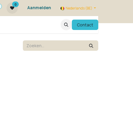
0
Aanmelden
Nederlands (BE)
ie zijn we ?
FAQ
Evenementen
Contact