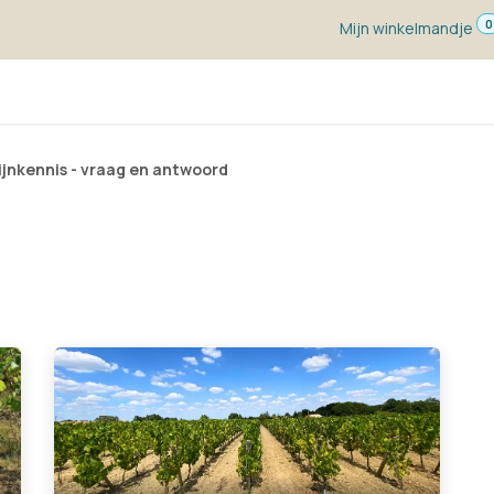
0
Mijn winkelmandje
ketten
Wijn voor ...
Wijnmakers
Blog
w
jnkennis - vraag en antwoord