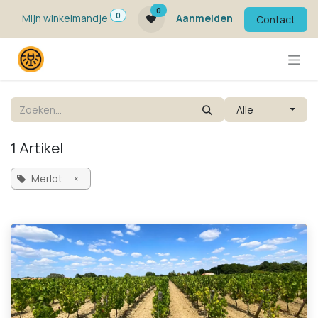
Overslaan naar inhoud
0
0
Mijn winkelmandje
Aanmelden
Contact
Alle
1 Artikel
Merlot
×