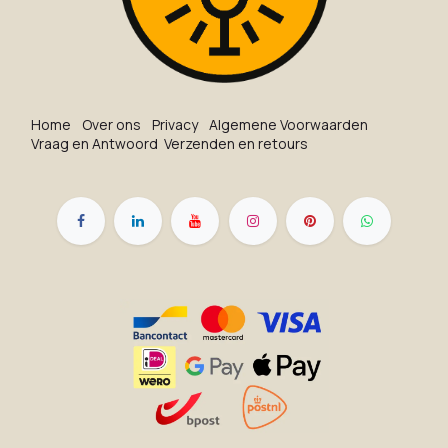
Ho​me
O​ve​r on​s
Privacy
Algemene Voorwaarden
Vraag en Antwoord
Verzenden en retours