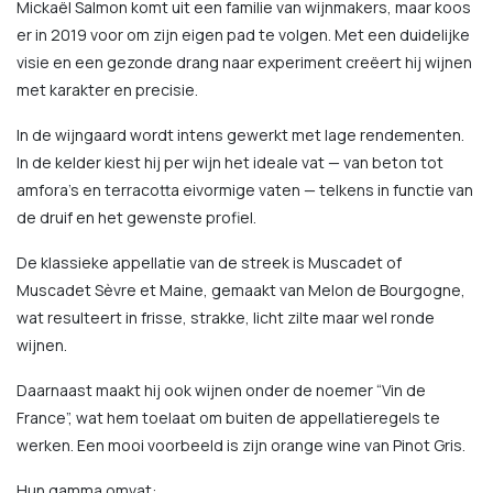
Mickaël Salmon komt uit een familie van wijnmakers, maar koos
er in 2019 voor om zijn eigen pad te volgen. Met een duidelijke
visie en een gezonde drang naar experiment creëert hij wijnen
met karakter en precisie.
In de wijngaard wordt intens gewerkt met lage rendementen.
In de kelder kiest hij per wijn het ideale vat — van beton tot
amfora’s en terracotta eivormige vaten — telkens in functie van
de druif en het gewenste profiel.
De klassieke appellatie van de streek is Muscadet of
Muscadet Sèvre et Maine, gemaakt van Melon de Bourgogne,
wat resulteert in frisse, strakke, licht zilte maar wel ronde
wijnen.
Daarnaast maakt hij ook wijnen onder de noemer “Vin de
France”, wat hem toelaat om buiten de appellatieregels te
werken. Een mooi voorbeeld is zijn orange wine van Pinot Gris.
Hun gamma omvat: