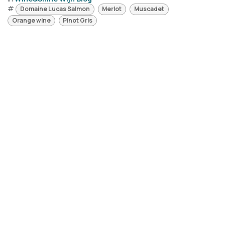
#
Domaine Lucas Salmon
Merlot
Muscadet
Orange wine
Pinot Gris