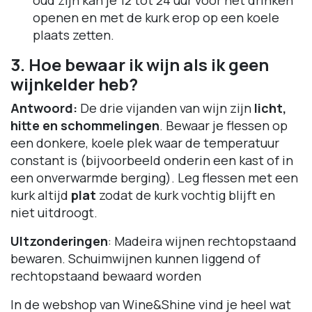
oud zijn kan je 12 tot 24 uur voor het drinken
openen en met de kurk erop op een koele
plaats zetten.
3. Hoe bewaar ik wijn als ik geen
wijnkelder heb?
Antwoord:
De drie vijanden van wijn zijn
licht,
hitte en schommelingen
. Bewaar je flessen op
een donkere, koele plek waar de temperatuur
constant is (bijvoorbeeld onderin een kast of in
een onverwarmde berging). Leg flessen met een
kurk altijd
plat
zodat de kurk vochtig blijft en
niet uitdroogt.
UItzonderingen
: Madeira wijnen rechtopstaand
bewaren. Schuimwijnen kunnen liggend of
rechtopstaand bewaard worden
In de webshop van Wine&Shine vind je heel wat