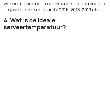
wijnen die perfect te drinken zijn. Je kan zoeken
op jaartallen in de search: 2016, 2018, 2019 etc..
4. Wat is de ideale
serveertemperatuur?
Antwoord:
De grootste fout is wit te koud en
rood te warm drinken.
Fris wit/Bubbels:
7 - 10°C.
Vol wit (Chardonnay):
10 - 12°C.
Licht rood (Pinot Noir, Gamay):
14 - 16°C.
Krachtig rood (Bordeaux/Syrah):
17 - 18°C.
Tip:
Leg rood een half uur in de koelkast voor
het serveren, en haal wit er een kwartier van
tevoren uit.
5. Helpt een zilveren lepeltje in een
fles bubbels echt?