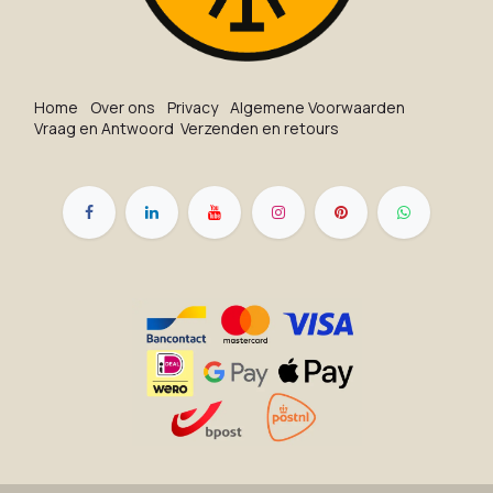
Ho​me
O​ve​r on​s
Privacy
Algemene Voorwaarden
Vraag en Antwoord
Verzenden en retours