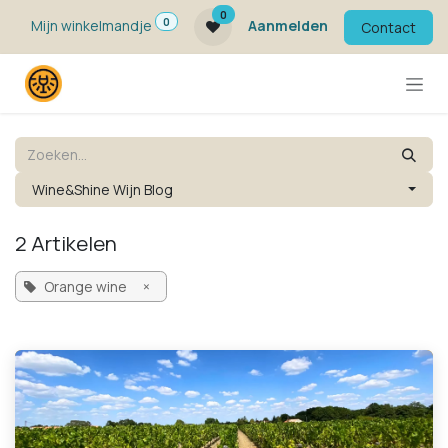
Overslaan naar inhoud
0
0
Mijn winkelmandje
Aanmelden
Contact
Wine&Shine Wijn Blog
2 Artikelen
Orange wine
×