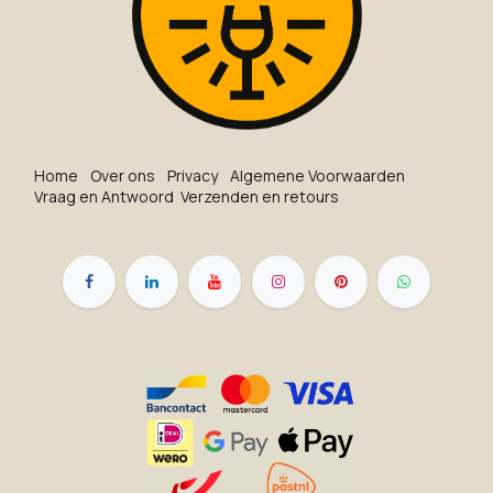
Ho​me
O​ve​r on​s
Privacy
Algemene Voorwaarden
Vraag en Antwoord
Verzenden en retours