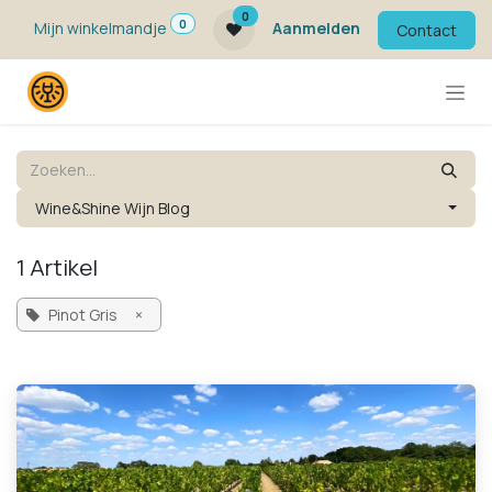
Overslaan naar inhoud
0
0
Mijn winkelmandje
Aanmelden
Contact
Wine&Shine Wijn Blog
1 Artikel
Pinot Gris
×