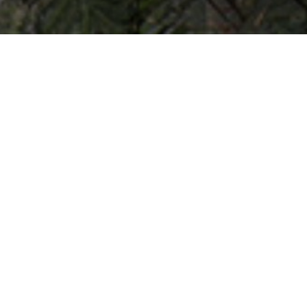
1 bestelling = we planten 1
boom
Wine&Shine ondersteunt Project OOOT - One Order One
Tree