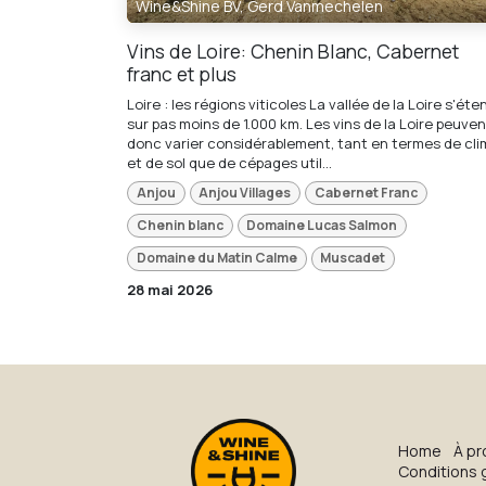
Wine&Shine BV, Gerd Vanmechelen
Vins de Loire: Chenin Blanc, Cabernet
franc et plus
Loire : les régions viticoles La vallée de la Loire s'éte
sur pas moins de 1.000 km. Les vins de la Loire peuven
donc varier considérablement, tant en termes de cli
et de sol que de cépages util...
Anjou
Anjou Villages
Cabernet Franc
Chenin blanc
Domaine Lucas Salmon
Domaine du Matin Calme
Muscadet
28 mai 2026
H​o​me
À pr
Conditions 