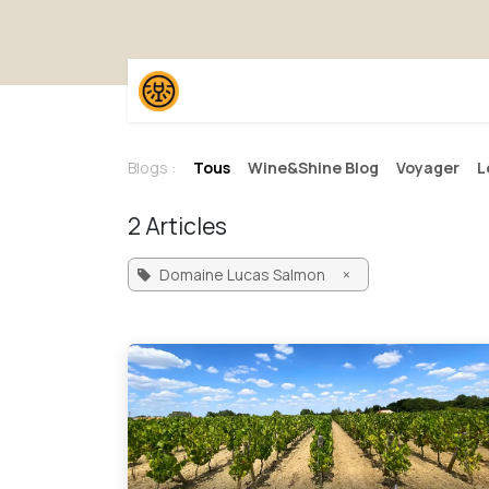
Se rendre au contenu
Accueil
Boutique
Pack
Blogs :
Tous
Wine&Shine Blog
Voyager
L
2 Articles
Domaine Lucas Salmon
×