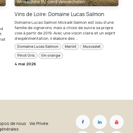
Wine&Shine BV, Gerd Vanmechelen
Vins de Loire: Domaine Lucas Salmon
Domaine Lucas Salmon Mickaël Salmon est issu d’une
famille de vignerons, mais a choisi de suivre sa propre
nd
voie à partir de 2019. Avec une vision claire et un esprit
t
d’expérimentation, il élabore des ...
mat
Domaine Lucas Salmon
Merlot
Muscadet
Pinot Gris
Vin orange
4 mai 2026
opos de nous
Vie Privée
générales