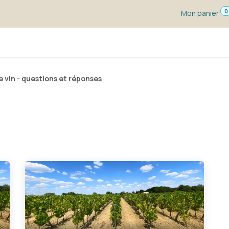
0
Mon panier
s dégustation
Un vin pour ...
Vignerons
Blog
e vin - questions et réponses