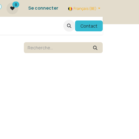
0
Se connecter
Français (BE)
qui sommes nous ?
FAQ
Contact
Evenements