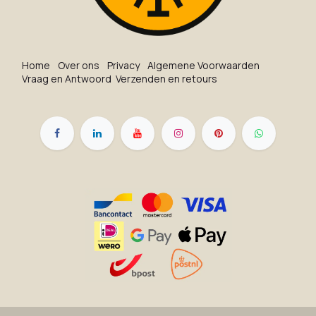
Ho​me
O​ve​r on​s
Privacy
Algemene Voorwaarden
Vraag en Antwoord
Verzenden en retours