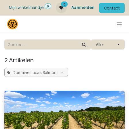
Overslaan naar inhoud
0
0
Mijn winkelmandje
Aanmelden
Contact
Alle
2 Artikelen
Domaine Lucas Salmon
×