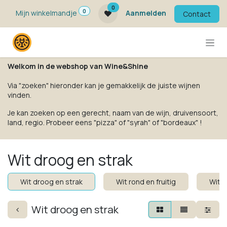
Overslaan naar inhoud
0
0
Mijn winkelmandje
Aanmelden
Contact
Welkom in de webshop van Wine&Shine
Via "zoeken" hieronder kan je gemakkelijk de juiste wijnen
vinden.
Je kan zoeken op een gerecht, naam van de wijn, druivensoort,
land, regio. Probeer eens "pizza" of "syrah" of "bordeaux" !
Wit droog en strak
Wit droog en strak
Wit rond en fruitig
Wit k
Wit droog en strak