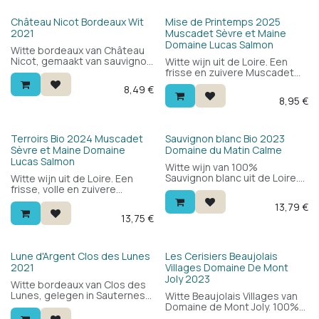
Château Nicot Bordeaux Wit
Mise de Printemps 2025
2021
Muscadet Sèvre et Maine
Domaine Lucas Salmon
Witte bordeaux van Château
Nicot, gemaakt van sauvignon
Witte wijn uit de Loire. Een
blanc. Licht, fris en fijn met
frisse en zuivere Muscadet
mooie finesse. Een
voor bij de mosselen. 100%
8,49
€
aantrekkelijke witte bordeaux
Melon de Bourgogne.
8,95
€
voor een zachte prijs.
Bio
Terroirs Bio 2024 Muscadet
Sauvignon blanc Bio 2023
Sèvre et Maine Domaine
Domaine du Matin Calme
Lucas Salmon
Witte wijn van 100%
Sauvignon blanc uit de Loire.
Witte wijn uit de Loire. Een
Elegant, zuiver, lekker.
frisse, volle en zuivere
Sauvignon blanc met frisheid
Muscadet voor bij de
13,79
€
en zuiverheid. Hoort niet thuis
mosselen, oesters en andere
13,75
€
in de appelaties van de
zeevruchten. Muscadet de
streek, vandaar de appelatie
sèvre et maine, 100% Melon
Vin de France.
de Bourgogne.
Lune d'Argent Clos des Lunes
Les Cerisiers Beaujolais
2021
Villages Domaine De Mont
Joly 2023
Witte bordeaux van Clos des
Lunes, gelegen in Sauternes.
Witte Beaujolais Villages van
Blend van sémillon en
Domaine de Mont Joly. 100%
sauvignon blanc: fris en
chardonnay: fruitig en elegant