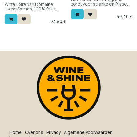
zorgt voor strakke en frisse
Witte Loire van Domaine
wijnen. Een wijn met veel
Lucas Salmon. 100% folle
charme, binnen de 5 jaar te
blanche — een zeldzame druif
42,40
€
drinken.
met frisse zuurgraad, citrus
23,90
€
en een minerale zuiverheid.
Een aparte witte wijn om te
ontdekken voor wie
nieuwsgierig is naar iets
anders.
Ho​me
O​ve​r on​s
Privacy
Algemene Voorwaarden