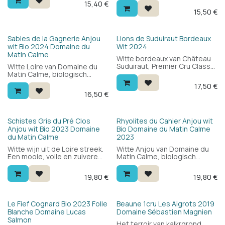
15,40
€
mineraal met citrus, wit fruit
met een minerale frisheid in
15,50
€
en een ronde, volle mond. Nu
de stijl van een witte
al lekker, maar kan nog enkele
bourgogne. Veel wijn voor de
jaren.
prijs — 92/100 James Suckling.
Bio
Sables de la Gagnerie Anjou
Lions de Suduiraut Bordeaux
wit Bio 2024 Domaine du
Wit 2024
Matin Calme
Witte bordeaux van Château
Suduiraut, Premier Cru Classé
Witte Loire van Domaine du
de Sauternes. Blend van
Matin Calme, biologisch
sémillon, sauvignon blanc en
geteeld in Anjou. 100% chenin
17,50
€
sauvignon gris: fris en
blanc: strak en rond tegelijk,
16,50
€
mineraal met citrus, wit fruit
fris met een tikje citrus en
en een ronde, volle mond. Nu
een mooie zuivere elegantie.
al lekker, maar kan nog enkele
Uitstekende prijs-
jaren.
kwaliteitverhouding.
Bio
Bio
Schistes Gris du Pré Clos
Rhyolites du Cahier Anjou wit
Anjou wit Bio 2023 Domaine
Bio Domaine du Matin Calme
du Matin Calme
2023
Witte wijn uit de Loire streek.
Witte Anjou van Domaine du
Een mooie, volle en zuivere
Matin Calme, biologisch
Chenin. Complexiteit, lengte
geteeld in de Loire. 100%
en elegantie met lichte
chenin blanc: fris en zacht
19,80
€
19,80
€
houttoetsen. Alles wat je van
met een mooie zuiverheid,
een Chenin van de Loire
elegantie en een tikje citrus.
streek kan verwachten voor
Een aangename Loire met
een mooie prijs. 100% Chenin
een uitstekende prijs-
Le Fief Cognard Bio 2023 Folle
Beaune 1cru Les Aigrots 2019
blanc.
kwaliteitverhouding.
Blanche Domaine Lucas
Domaine Sébastien Magnien
Salmon
Het terroir van kalkrgrond