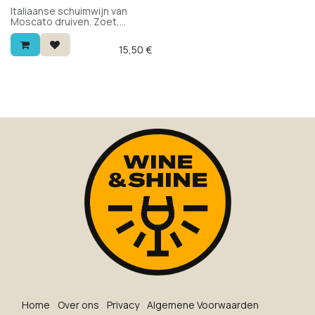
Italiaanse schuimwijn van
Moscato druiven. Zoet,
fruitig, elegant en licht met
fijne bubbels. Te drinken als
15,50
€
aperitief of bij een nagerecht.
Bevat weinig alcohol.
Ho​me
O​ve​r on​s
Privacy
Algemene Voorwaarden