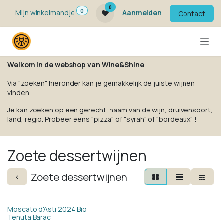
Overslaan naar inhoud
0
0
Mijn winkelmandje
Aanmelden
Contact
Welkom in de webshop van Wine&Shine
Via "zoeken" hieronder kan je gemakkelijk de juiste wijnen
vinden.
Je kan zoeken op een gerecht, naam van de wijn, druivensoort,
land, regio. Probeer eens "pizza" of "syrah" of "bordeaux" !
Zoete dessertwijnen
Zoete dessertwijnen
Bio
Moscato d'Asti 2024 Bio
Tenuta Barac