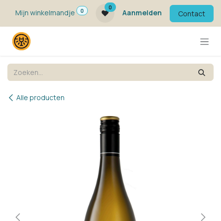
Overslaan naar inhoud
0
0
Mijn winkelmandje
Aanmelden
Contact
Alle producten