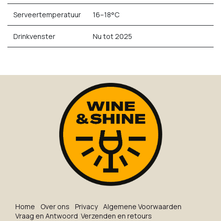
Serveertemperatuur
16–18°C
Drinkvenster
Nu tot 2025
Ho​me
O​ve​r on​s
Privacy
Algemene Voorwaarden
Vraag en Antwoord
Verzenden en retours