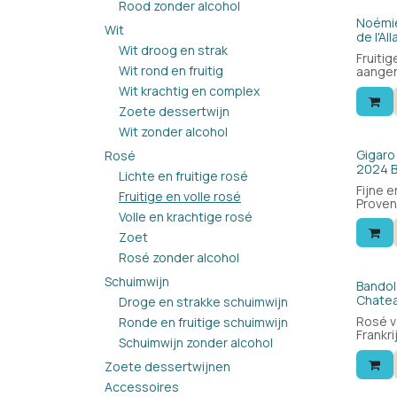
Rood zonder alcohol
Noémi
Wit
de l'A
Wit droog en strak
Fruitig
Wit rond en fruitig
aangen
Proven
Wit krachtig en complex
prijs. 
Zoete dessertwijn
of bij 
Een re
Wit zonder alcohol
voor de
Bio
Gigaro
Rosé
2024 B
Lichte en fruitige rosé
Fijne e
Fruitige en volle rosé
Proven
gezell
Volle en krachtige rosé
zon. Sa
Zoet
Rosé zonder alcohol
Schuimwijn
Bio
Bandol
Chatea
Droge en strakke schuimwijn
Rosé v
Ronde en fruitige schuimwijn
Frankr
Schuimwijn zonder alcohol
rosé me
finesse
Zoete dessertwijnen
bij het
Accessoires
enkel 