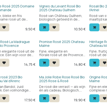
Bio
Bio
e Rosé 2025 Domaine
Vignes du Levant Rosé Bio
Rosali Bio 
llamande
2025 Chateau Guilhem
l'Anhel
e, bleke en fris
Rosé van Château Guilhem,
Rosé van sy
ame rosé uit de
biologisch geteeld in de
maaltijd k
ce voor een zachte
Languedoc. Fris en fruitig
Drink hem als aperitief
met rood fruit, bloemen en
9,50
€
10,50
€
je zomerse salades.
een droge, elegante
latief goedkope rosé
afdronk. Lekker als aperitief
 kwaliteit die je krijgt.
of bij de maaltijd. Vroeger
bekend als "Prestige".
 Rosé La Madrague
Promise Rosé 2025 Chateau
Héritage 
io Provence
Maïme
Chateau M
n elegante rosé uit de
Fijne, elegante en
Fijne, frui
ce. Een wijn voor de
florale rosé uit de Provence.
rosé uit d
ige momenten in de
Zacht in de mond, fris en
fijne en ee
int Tropez in je glas.
discreet fruitig. Een
die een zo
14,75
€
14,80
€
gastronomische rosé die je
perfect ka
bij je zomerse gerechten kan
James Suck
drinken. Andréas LARSSON :
Jancis Rob
92/100
Wine Enthu
 rosé 2023 Bio
Ma Jolie Robe Rose Rosé Bio
Origine Ro
u Val d'Arenc
2025 Rose & Rosé
Maïme
an Bandol, zuid
De rosé die verrast — als wijn
Fijne en e
ijk. Een volmondige
én als cadeau. Biologisch,
complexe r
t fruit, lengte en
Côtes de Provence,
Provence. 
. Een wijn die je ook
zijdezacht. Gekoeld of op ijs.
zomermaalt
17,50
€
19,90
€
 eten kan drinken. Niet
begeleide
voor rosé liefhebbers.