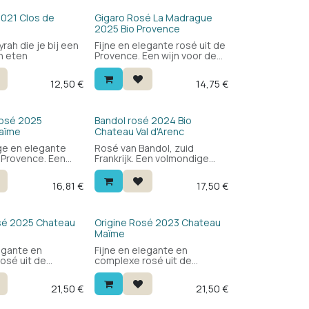
Bio
2021 Clos de
Gigaro Rosé La Madrague
2025 Bio Provence
rah die je bij een
Fijne en elegante rosé uit de
an eten
Provence. Een wijn voor de
gezellige momenten in de
zon. Saint Tropez in je glas.
12,50
€
14,75
€
Bio
Rosé 2025
Bandol rosé 2024 Bio
aïme
Chateau Val d'Arenc
tige en elegante
Rosé van Bandol, zuid
e Provence. Een
Frankrijk. Een volmondige
rder strakke rosé
rosé met fruit, lengte en
mermaaltijd
finesse. Een wijn die je ook
16,81
€
17,50
€
n begeleiden.
bij het eten kan drinken. Niet
ling : 90/100
enkel voor rosé liefhebbers.
inson : 92/100
siast : 90/100
sé 2025 Chateau
Origine Rosé 2023 Chateau
Maïme
legante en
Fijne en elegante en
osé uit de
complexe rosé uit de
Kan een
Provence. Kan een
ijd perfect
zomermaaltijd perfect
21,50
€
21,50
€
n
begeleiden