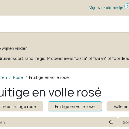
0
Mijn winkelmandje
ketten
Wijn voor ...
Wijnmakers
Blog
w
e wijnen vinden.
uivensoort, land, regio. Probeer eens "pizza" of "syrah" of "bordeau
cten
Rosé
Fruitige en volle rosé
uitige en volle rosé
hte en fruitige rosé
Fruitige en volle rosé
Volle en
So