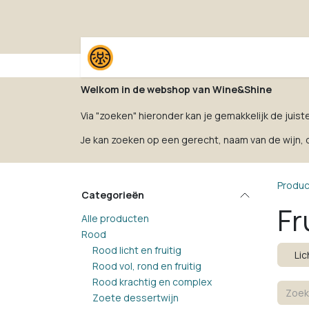
Overslaan naar inhoud
Home
Shop
Proefpak
Welkom in de webshop van Wine&Shine
Via "zoeken" hieronder kan je gemakkelijk de juist
Je kan zoeken op een gerecht, naam van de wijn, dr
Produ
Categorieën
Fr
Alle producten
Rood
Rood licht en fruitig
Lic
Rood vol, rond en fruitig
Rood krachtig en complex
Zoete dessertwijn