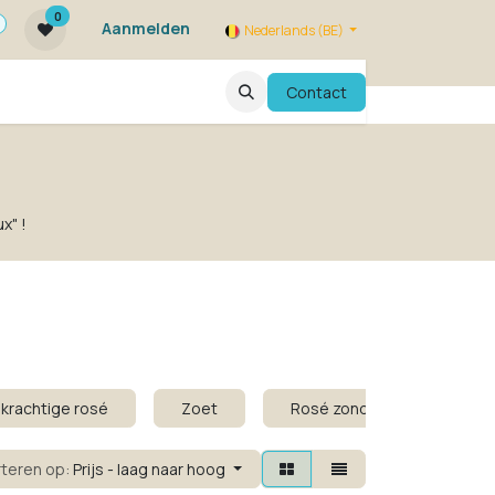
0
Aanmelden
Nederlands (BE)
ie zijn we ?
FAQ
Evenementen
Contact
x" !
 krachtige rosé
Zoet
Rosé zonder alcohol
rteren op:
Prijs - laag naar hoog