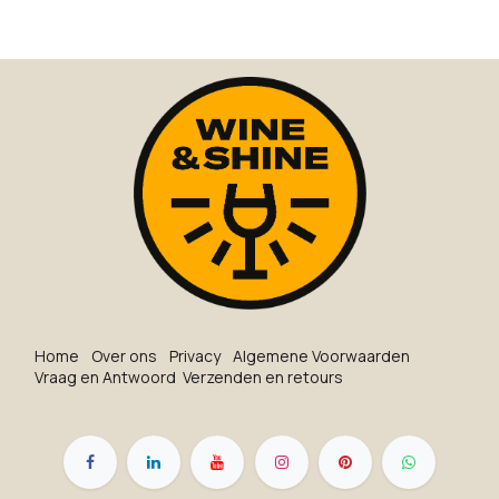
Ho​me
O​ve​r on​s
Privacy
Algemene Voorwaarden
Vraag en Antwoord
Verzenden en retours