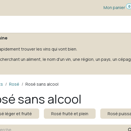
0
Mon panier
s dégustation
Un vin pour ...
Vignerons
Blog
hine
apidement trouver les vins qui vont bien.
cherchant un aliment, le nom d'un vin, une région, un pays, un cépag
ts
Rosé
Rosé sans alcool
sé sans alcool
é léger et fruité
Rosé fruité et plein
Rosé puissa