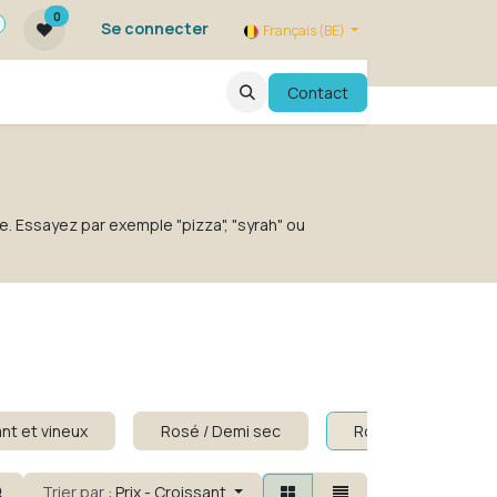
0
Se connecter
Français (BE)
qui sommes nous ?
FAQ
Contact
Evenements
e. Essayez par exemple "pizza", "syrah" ou
nt et vineux
Rosé / Demi sec
Rosé sans alcool
Trier par :
Prix - Croissant