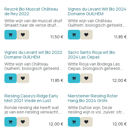
Bio
Bio
Reycré Bio Muscat Château
Vignes du Levant Wit Bio 2024
de Rey 2022
Domaine GUILHEM
Witte wijn van de muscat druif.
Witte wijn van Château
Smaakt naar de verse druif.
Guilhem, biologisch geteeld in
Ideaal als aperitief. Dit is een
de Languedoc. Hoofdzakelijk
demi sec wijn met een tikje
sauvignon blanc: fris en rond
11,50
€
11,85
€
zoet.
met citrus, witte bloemen en
wit fruit. Lekker als aperitief of
bij het eten. Vroeger bekend
als "Prestige".
Bio
Bio
Vignes du Levant wit Bio 2022
Sacro Santo Rioja wit Bio
Domaine GUILHEM
2024 Las Cepas
Witte wijn van Château
Witte Rioja van Bodega Las
Guilhem, biologisch geteeld in
Cepas, biologisch geteeld.
de Languedoc. Hoofdzakelijk
100% Maturana Blanca: fris en
sauvignon blanc: fris en rond
krachtig met een mooie
11,85
€
12,00
€
met citrus, witte bloemen en
balans en een subtiele notige
wit fruit. Lekker als aperitief of
toets. Lekker bij vis, wit vlees,
bij het eten. Vroeger bekend
kaas en tapas. Veel wijn voor
als "Prestige".
je geld.
Bio
Riesling Casey's Ridge Early
Niersteiner Riesling Roter
Mist 2021 Vrede en Lust
Hang Bio 2024 Gröhl
Ronde riesling die heeft wat
Witte Duitse wijn. Deze
je van een riesling verwacht.
riesling wijn is vol, zuiver, strak
Niet te droog, dus ook als
en krachtig. Een zeer mooie
aperitief goed voor de
riesling en prijs kwaliteit
12,00
€
12,05
€
liefhebbers.
topper. 100% riesling druiven.