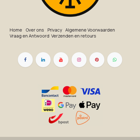
Ho​me
O​ve​r on​s
Privacy
Algemene Voorwaarden
Vraag en Antwoord
Verzenden en retours