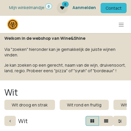
Overslaan naar inhoud
0
0
Mijn winkelmandje
Aanmelden
Contact
Welkom in de webshop van Wine&Shine
Via "zoeken" hieronder kan je gemakkelijk de juiste wijnen
vinden.
Je kan zoeken op een gerecht, naam van de wijn, druivensoort,
land, regio. Probeer eens "pizza" of "syrah" of "bordeaux" !
Wit
Wit droog en strak
Wit rond en fruitig
Wit k
Wit