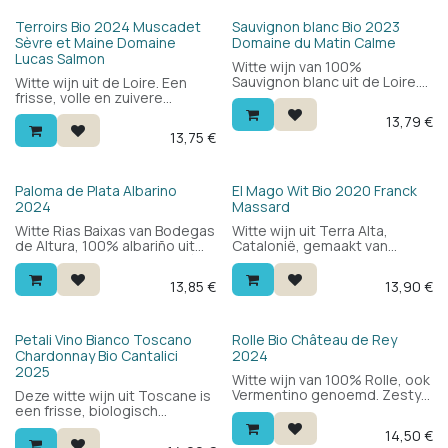
Aangenaam en toegankelijk —
Aangenaam en toegankelijk —
een mooie introductie tot het
een mooie introductie tot het
Bio
Terroirs Bio 2024 Muscadet
Sauvignon blanc Bio 2023
genre.
genre.
Sèvre et Maine Domaine
Domaine du Matin Calme
Lucas Salmon
Witte wijn van 100%
Sauvignon blanc uit de Loire.
Witte wijn uit de Loire. Een
Elegant, zuiver, lekker.
frisse, volle en zuivere
Sauvignon blanc met frisheid
Muscadet voor bij de
13,79
€
en zuiverheid. Hoort niet thuis
mosselen, oesters en andere
13,75
€
in de appelaties van de
zeevruchten. Muscadet de
streek, vandaar de appelatie
sèvre et maine, 100% Melon
Vin de France.
de Bourgogne.
Bio
Paloma de Plata Albarino
El Mago Wit Bio 2020 Franck
2024
Massard
Witte Rias Baixas van Bodegas
Witte wijn uit Terra Alta,
de Altura, 100% albariño uit
Catalonië, gemaakt van
het hart van de Val do Salnés.
biologische Garnacha Blanca.
Fris en aromatisch met perzik,
Fris en rond met wit fruit, een
13,85
€
13,90
€
peer, citrus en een minerale,
minerale toets en een lichte
zilte toets. Rond en vol in de
kruidigheid. Lekker bij
mond. Ideaal bij vis,
groenten, vis en zeevruchten
zeevruchten en salades.
— een aparte Spaanse witte
Bio
Bio
Petali Vino Bianco Toscano
Rolle Bio Château de Rey
wijn om te ontdekken.
Chardonnay Bio Cantalici
2024
2025
Witte wijn van 100% Rolle, ook
Vermentino genoemd. Zesty,
Deze witte wijn uit Toscane is
fris en rond. Drink hem bij
een frisse, biologisch
gegrilde vis, kreeft, harde
geteelde Chardonnay van het
14,50
€
kazen en zelfs asperges.
wijndomein Cantalici, onder