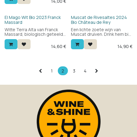
14,00
€
de IGT Toscana-appellatie.
Bio
Bio
El Mago Wit Bio 2023 Franck
Muscat de Rivesaltes 2024
Massard
Bio Château de Rey
Witte Terra Alta van Franck
Een lichte zoete wijn van
Massard, biologisch geteeld
Muscat druiven. Drink hem bij
in Catalonië. 100% grenache
kaas en nagerechten zoals
blanc: fris en rond met wit
fruit en sorbet of gewoon
14,60
€
14,90
€
fruit, bloemen en een
zonder iets als een snoepje.
minerale toets. Lekker bij
groenten, vis en zeevruchten.
1
2
3
4