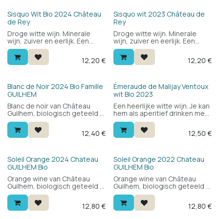
Bio
Bio
Sisquo Wit Bio 2024 Château
Sisquo wit 2023 Château de
de Rey
Rey
Droge witte wijn. Minerale
Droge witte wijn. Minerale
wijn, zuiver en eerlijk. Een
wijn, zuiver en eerlijk. Een
witte wijn voor elke dag. Drink
witte wijn voor elke dag. Drink
hem bij alle visgerechten of
hem bij alle visgerechten of
12,20
€
12,20
€
als aperitief.
als aperitief.
Bio
Blanc de Noir 2024 Bio Famille
Émeraude de Malijay Ventoux
GUILHEM
wit Bio 2023
Blanc de noir van Château
Een heerlijke witte wijn. Je kan
Guilhem, biologisch geteeld in
hem als aperitief drinken met
de Languedoc. Gemaakt van
vis of wit vlees. Soepel, fris en
merlot en cabernet franc:
aangenaam rond. Gemaakt
12,40
€
12,50
€
expressief, vol en met een
van witte grenache en
lange afdronk. Een
clairette druiven.
verrassende witte wijn van
rode druiven.
Bio
Bio
Soleil Orange 2024 Chateau
Soleil Orange 2022 Chateau
GUILHEM Bio
GUILHEM Bio
Orange wine van Château
Orange wine van Château
Guilhem, biologisch geteeld in
Guilhem, biologisch geteeld in
de Languedoc. 100%
de Languedoc. 100%
chardonnay, licht oxidatief
chardonnay, licht oxidatief
12,80
€
12,80
€
met wit fruit, noten en een
met wit fruit, noten en een
zachte tanninetoets.
zachte tanninetoets.