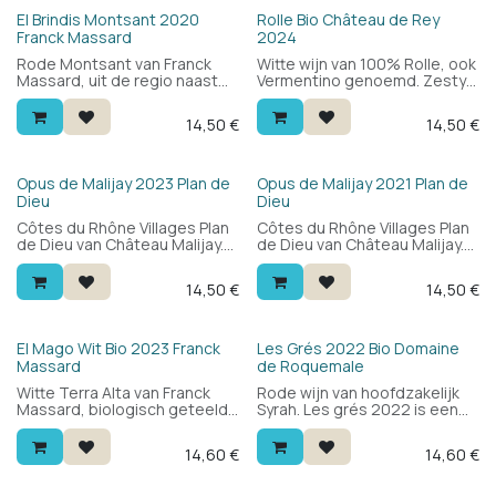
wijn om te ontdekken.
Bio
El Brindis Montsant 2020
Rolle Bio Château de Rey
Franck Massard
2024
Rode Montsant van Franck
Witte wijn van 100% Rolle, ook
Massard, uit de regio naast
Vermentino genoemd. Zesty,
het beroemde Priorat in
fris en rond. Drink hem bij
Catalonië. Blend van carignan
gegrilde vis, kreeft, harde
14,50
€
14,50
€
en grenache van oude
kazen en zelfs asperges.
wijnstokken: geconcentreerd
rood fruit, kruiden, elegante
tannines en mooie frisheid.
HVE
HVE
Opus de Malijay 2023 Plan de
Opus de Malijay 2021 Plan de
Dieu
Dieu
Côtes du Rhône Villages Plan
Côtes du Rhône Villages Plan
de Dieu van Château Malijay.
de Dieu van Château Malijay.
Blend van grenache, syrah en
Blend van grenache, syrah en
mourvèdre: donker rood fruit,
mourvèdre: donker rood fruit,
14,50
€
14,50
€
zwarte peper, garrigue en
zwarte peper, garrigue en
zachte tannines. Alles wat je
zachte tannines. Alles wat je
van een zuidelijke Rhône
van een zuidelijke Rhône
verwacht.
verwacht.
Bio
Bio
El Mago Wit Bio 2023 Franck
Les Grés 2022 Bio Domaine
Massard
de Roquemale
Witte Terra Alta van Franck
Rode wijn van hoofdzakelijk
Massard, biologisch geteeld
Syrah. Les grés 2022 is een
in Catalonië. 100% grenache
smaakvolle en aangename
blanc: fris en rond met wit
wijn die nooit zwaar lijkt.
14,60
€
14,60
€
fruit, bloemen en een
Goede balans. Lekker bij je
minerale toets. Lekker bij
vleesgerechten. Ruikt fruitig
groenten, vis en zeevruchten.
naar aardbei, kers en