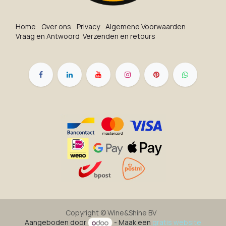
Ho​me
O​ve​r on​s
Privacy
Algemene Voorwaarden
Vraag en Antwoord
Verzenden en retours
Copyright ©
Wine&Shine BV
Aangeboden door
- Maak een
gratis website