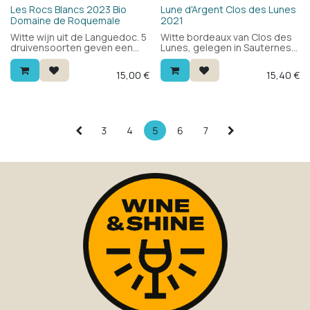
en voor feesten en recepties.
Bio
Les Rocs Blancs 2023 Bio
Lune d'Argent Clos des Lunes
Domaine de Roquemale
2021
Witte wijn uit de Languedoc. 5
Witte bordeaux van Clos des
druivensoorten geven een
Lunes, gelegen in Sauternes.
complexe, volle witte wijn met
Blend van sémillon en
de nodige frisheid voor een
sauvignon blanc: fris en
15,00
€
15,40
€
mooie balans.
mineraal met citrus, wit fruit
en een ronde, volle mond. Nu
al lekker, maar kan nog enkele
jaren.
3
4
5
6
7