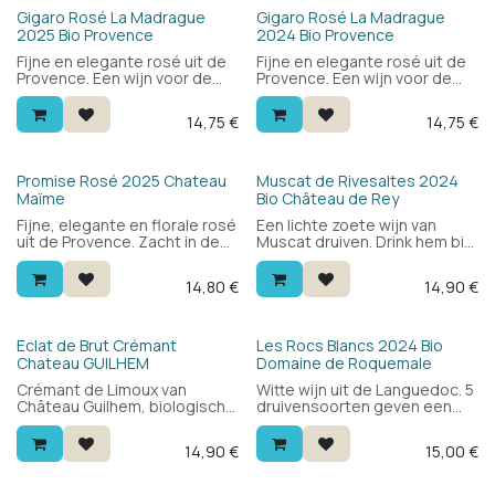
pioenroos.
Bio
Bio
Gigaro Rosé La Madrague
Gigaro Rosé La Madrague
2025 Bio Provence
2024 Bio Provence
Fijne en elegante rosé uit de
Fijne en elegante rosé uit de
Provence. Een wijn voor de
Provence. Een wijn voor de
gezellige momenten in de
gezellige momenten in de
zon. Saint Tropez in je glas.
zon. Saint Tropez in je glas.
14,75
€
14,75
€
Bio
Promise Rosé 2025 Chateau
Muscat de Rivesaltes 2024
Maïme
Bio Château de Rey
Fijne, elegante en florale rosé
Een lichte zoete wijn van
uit de Provence. Zacht in de
Muscat druiven. Drink hem bij
mond, fris en discreet fruitig.
kaas en nagerechten zoals
Een gastronomische rosé die
fruit en sorbet of gewoon
14,80
€
14,90
€
je bij je zomerse gerechten
zonder iets als een snoepje.
kan drinken. Andréas
LARSSON : 92/100
Bio
Eclat de Brut Crémant
Les Rocs Blancs 2024 Bio
Chateau GUILHEM
Domaine de Roquemale
Crémant de Limoux van
Witte wijn uit de Languedoc. 5
Château Guilhem, biologisch
druivensoorten geven een
geteeld. Blend van
complexe, volle witte wijn met
chardonnay, chenin, pinot noir
de nodige frisheid voor een
14,90
€
15,00
€
en mauzac: fruitig en fris met
mooie balans.
witte bloemen, citrus en fijne
bubbels. Ideaal als aperitief