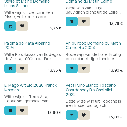
Sèvre et Maine Domaine
Domaine du Matin Calme
Lucas Salmon
Witte wijn van 100%
Sauvignon blanc uit de Loire.
Witte wijn uit de Loire. Een
Elegant, zuiver, lekker.
frisse, volle en zuivere
Sauvignon blanc met frisheid
Muscadet voor bij de
13,79
€
en zuiverheid. Hoort niet thuis
mosselen, oesters en andere
13,75
€
in de appelaties van de
zeevruchten. Muscadet de
streek, vandaar de appelatie
sèvre et maine, 100% Melon
Vin de France.
de Bourgogne.
Bio
Paloma de Plata Albarino
Anjou rood Domaine du Matin
2024
Calme Bio 2023
Witte Rias Baixas van Bodegas
Rode wijn van de Loire. Fruitig
de Altura, 100% albariño uit
en rond met rijpe tannines.
het hart van de Val do Salnés.
Frisse, fruitige rode Loire wijn
Fris en aromatisch met perzik,
voor een zachte prijs. 100%
13,85
€
13,90
€
peer, citrus en een minerale,
Cabernet Franc.
zilte toets. Rond en vol in de
mond. Ideaal bij vis,
zeevruchten en salades.
Bio
Bio
El Mago Wit Bio 2020 Franck
Petali Vino Bianco Toscano
Massard
Chardonnay Bio Cantalici
2025
Witte wijn uit Terra Alta,
Catalonië, gemaakt van
Deze witte wijn uit Toscane is
biologische Garnacha Blanca.
een frisse, biologisch
Fris en rond met wit fruit, een
geteelde Chardonnay van het
13,90
€
minerale toets en een lichte
wijndomein Cantalici, onder
14,00
€
kruidigheid. Lekker bij
de IGT Toscana-appellatie.
groenten, vis en zeevruchten
— een aparte Spaanse witte