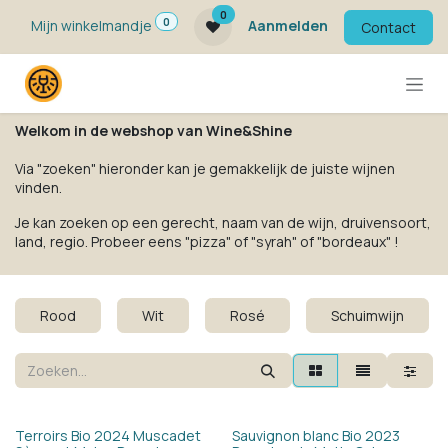
Overslaan naar inhoud
0
0
Mijn winkelmandje
Aanmelden
Contact
Welkom in de webshop van Wine&Shine
Via "zoeken" hieronder kan je gemakkelijk de juiste wijnen
vinden.
Je kan zoeken op een gerecht, naam van de wijn, druivensoort,
land, regio. Probeer eens "pizza" of "syrah" of "bordeaux" !
Rood
Wit
Rosé
Schuimwijn
Bio
Terroirs Bio 2024 Muscadet
Sauvignon blanc Bio 2023