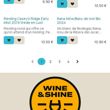
9,90
€
frais et agréablement rond en
Frais et fruité, avec une
10,50
€
bouche. Élaboré à partir de
touche minérale et une
cépages grenache blanc et
saveur ronde. Un vin blanc
clairette.
espagnol original à découvrir
— excellent rapport qualité-
Bio
Riesling Casey's Ridge Early
Illana Alma Blanc de noir Bio
prix.
Mist 2019 Vrede en Lust
2024
Riesling rond qui offre ce
Vin blanc de Bodegas Illana,
qu'on attend d'un riesling. Pas
issu de la Ribera del Júcar,
trop sec, donc parfait aussi
cultivé en bio à 750m
comme apéritif pour les
d'altitude. Blend de sauvignon
10,50
€
10,90
€
amateurs.
blanc et bobal blanc de noir :
frais et aromatique, avec des
agrumes, des fruits
exotiques et une bouche
ronde et ample. Un blanc
espagnol surprenant.
1
2
3
4