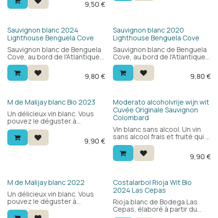
9,50
€
table — beaucoup de plaisir
salades. Cépages : macabeu
pour le prix.
et vermentino. Un vrai petit
vin d'été.
Sauvignon blanc 2024
Sauvignon blanc 2020
Lighthouse Benguela Cove
Lighthouse Benguela Cove
Sauvignon blanc de Benguela
Sauvignon blanc de Benguela
Cove, au bord de l'Atlantique
Cove, au bord de l'Atlantique
dans la Walker Bay. Frais et
dans la Walker Bay. Frais et
aromatique, avec des
aromatique, avec des
9,80
€
9,80
€
agrumes, des groseilles à
agrumes, des groseilles à
maquereau, de la goyave et
maquereau, de la goyave et
une touche saline maritime.
une touche saline maritime.
Accessible et facile à boire —
Accessible et facile à boire —
HVE
M de Malijay blanc Bio 2023
Moderato alcoholvrije wijn wit
à déguster bien frais.
à déguster bien frais.
Cuvée Originale Sauvignon
Un délicieux vin blanc. Vous
Colombard
pouvez le déguster à
l'apéritif, avec du poisson ou
Vin blanc sans alcool. Un vin
de la viande blanche. Souple,
sans alcool frais et fruité qui a
9,90
€
frais et agréablement rond en
vraiment le goût du vin.
bouche. Élaboré à partir de
Produit comme un vin
9,90
€
cépages grenache blanc et
classique dont l'alcool est
clairette.
ensuite retiré. Cépages
Sauvignon blanc et
Colombard.
HVE
Bio
M de Malijay blanc 2022
Costalarbol Rioja Wit Bio
2024 Las Cepas
Un délicieux vin blanc. Vous
pouvez le déguster à
Rioja blanc de Bodega Las
l'apéritif, avec du poisson ou
Cepas, élaboré à partir du
de la viande blanche. Souple,
rare cépage Maturana Blanca.