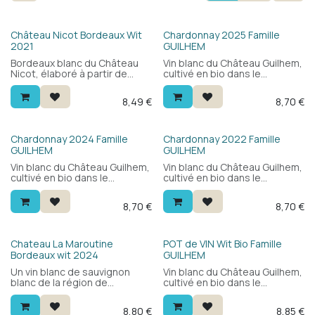
Château Nicot Bordeaux Wit
Chardonnay 2025 Famille
2021
GUILHEM
Bordeaux blanc du Château
Vin blanc du Château Guilhem,
Nicot, élaboré à partir de
cultivé en bio dans le
sauvignon blanc. Léger, frais
Languedoc. 100% chardonnay
et fin, avec une belle finesse.
: frais et fruité, accessible et
8,49
€
8,70
€
Un bordeaux blanc séduisant
polyvalent. Agréable en
à prix doux.
apéritif ou avec poissons et
fruits de mer. Excellent
rapport qualité-prix.
Chardonnay 2024 Famille
Chardonnay 2022 Famille
GUILHEM
GUILHEM
Vin blanc du Château Guilhem,
Vin blanc du Château Guilhem,
cultivé en bio dans le
cultivé en bio dans le
Languedoc. 100% chardonnay
Languedoc. 100% chardonnay
: frais et fruité, accessible et
: frais et fruité, accessible et
8,70
€
8,70
€
polyvalent. Agréable en
polyvalent. Agréable en
apéritif ou avec poissons et
apéritif ou avec poissons et
fruits de mer. Excellent
fruits de mer. Excellent
rapport qualité-prix.
rapport qualité-prix.
Bio
Chateau La Maroutine
POT de VIN Wit Bio Famille
Bordeaux wit 2024
GUILHEM
Un vin blanc de sauvignon
Vin blanc du Château Guilhem,
blanc de la région de
cultivé en bio dans le
Bordeaux. Avantageux et
Languedoc. 100%
délicieux. Un vin que vous
chardonnay, élaboré sans
8,80
€
8,85
€
pouvez déguster aussi bien
bois : frais et fruité, avec des