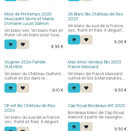
en apéritif qu'avec des plats
fleurs blanches, des fruits
légers.
mûrs et une finale crémeuse.
Pour tous, pour toutes les
Bio
Mise de Printemps 2025
Oh Blanc Bio Château de Rey
occasions.
Muscadet Sèvre et Maine
2023
Domaine Lucas Salmon
Vin blanc du sud de la France,
sec, fruité et frais. À déguster
Vin blanc sec. Vin blanc frais et
avec des plats de poisson, la
fruité. Un vin blanc pour tous
cuisine asiatique ou des
les jours. À déguster avec
9,00
€
salades. Cépages : macabeu
des fruits de mer, des plats
8,95
€
et vermentino. Un vrai petit
de poisson ou à l'apéritif.
vin d'été.
Bio
Viognier 2024 Famille
Mas Amor Verdejo Bio 2023
GUILHEM
Franck Massard
Vin blanc du Château Guilhem,
Vin blanc de Franck Massard,
cultivé en bio dans le
cultivé en bio à Manzanares,
Languedoc. 100% viognier :
au sud de Madrid. Blend de
aromatique et floral, avec des
verdejo et sauvignon blanc à
9,10
€
9,50
€
fruits blancs, une bouche
650m d'altitude : frais et
ronde et une finale fraîche.
aromatique, avec des
Agréable en apéritif ou à
agrumes, des fruits tropicaux
table.
et une bouche ronde et
Bio
Oh wit Bio Château de Rey
Cap Royal Bordeaux Wit 2020
tendue. Délicieux avec
2024
Bordeaux blanc de Cap Royal,
légumes, poissons et fruits
élaboré à partir de sauvignon
Vin blanc du sud de la France,
de mer.
blanc. Aromatique et frais,
sec, fruité et frais. À déguster
avec une touche chic.
avec des plats de poisson, la
9,50
€
Agréable en apéritif ou à
cuisine asiatique ou des