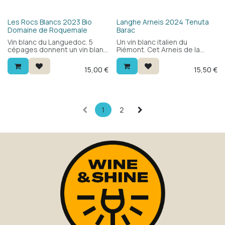
même des asperges.
Bio
Les Rocs Blancs 2023 Bio
Langhe Arneis 2024 Tenuta
Domaine de Roquemale
Barac
Vin blanc du Languedoc. 5
Un vin blanc italien du
cépages donnent un vin blanc
Piémont. Cet Arneis de la
complexe et généreux, avec
région des Langhe est frais,
la fraîcheur nécessaire pour
fruité et élégant. À déguster
15,00
€
15,50
€
un bel équilibre.
à l'apéritif ou au repas. Un vin
blanc agréable, à savourer.
1
2