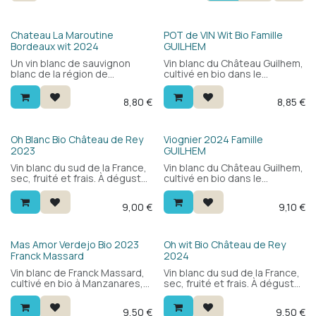
Bio
Chateau La Maroutine
POT de VIN Wit Bio Famille
Bordeaux wit 2024
GUILHEM
Un vin blanc de sauvignon
Vin blanc du Château Guilhem,
blanc de la région de
cultivé en bio dans le
Bordeaux. Avantageux et
Languedoc. 100%
délicieux. Un vin que vous
chardonnay, élaboré sans
8,80
€
8,85
€
pouvez déguster aussi bien
bois : frais et fruité, avec des
en apéritif qu'avec des plats
fleurs blanches, des fruits
légers.
mûrs et une finale crémeuse.
Pour tous, pour toutes les
Bio
Oh Blanc Bio Château de Rey
Viognier 2024 Famille
occasions.
2023
GUILHEM
Vin blanc du sud de la France,
Vin blanc du Château Guilhem,
sec, fruité et frais. À déguster
cultivé en bio dans le
avec des plats de poisson, la
Languedoc. 100% viognier :
cuisine asiatique ou des
aromatique et floral, avec des
9,00
€
9,10
€
salades. Cépages : macabeu
fruits blancs, une bouche
et vermentino. Un vrai petit
ronde et une finale fraîche.
vin d'été.
Agréable en apéritif ou à
table.
Bio
Bio
Mas Amor Verdejo Bio 2023
Oh wit Bio Château de Rey
Franck Massard
2024
Vin blanc de Franck Massard,
Vin blanc du sud de la France,
cultivé en bio à Manzanares,
sec, fruité et frais. À déguster
au sud de Madrid. Blend de
avec des plats de poisson, la
verdejo et sauvignon blanc à
cuisine asiatique ou des
9,50
€
9,50
€
650m d'altitude : frais et
salades. Cépages : macabeu