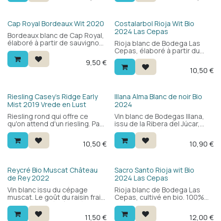
aromatique, avec des
et vermentino. Un vrai petit
agrumes, des fruits tropicaux
vin d'été.
et une bouche ronde et
Bio
Cap Royal Bordeaux Wit 2020
Costalarbol Rioja Wit Bio
tendue. Délicieux avec
2024 Las Cepas
Bordeaux blanc de Cap Royal,
légumes, poissons et fruits
élaboré à partir de sauvignon
Rioja blanc de Bodega Las
de mer.
blanc. Aromatique et frais,
Cepas, élaboré à partir du
avec une touche chic.
rare cépage Maturana Blanca.
9,50
€
Agréable en apéritif ou à
Frais et fruité, avec une
10,50
€
table — beaucoup de plaisir
touche minérale et une
pour le prix.
saveur ronde. Un vin blanc
espagnol original à découvrir
— excellent rapport qualité-
Bio
Riesling Casey's Ridge Early
Illana Alma Blanc de noir Bio
prix.
Mist 2019 Vrede en Lust
2024
Riesling rond qui offre ce
Vin blanc de Bodegas Illana,
qu'on attend d'un riesling. Pas
issu de la Ribera del Júcar,
trop sec, donc parfait aussi
cultivé en bio à 750m
comme apéritif pour les
d'altitude. Blend de sauvignon
10,50
€
10,90
€
amateurs.
blanc et bobal blanc de noir :
frais et aromatique, avec des
agrumes, des fruits
exotiques et une bouche
Bio
Bio
Reycré Bio Muscat Château
Sacro Santo Rioja wit Bio
ronde et ample. Un blanc
de Rey 2022
2024 Las Cepas
espagnol surprenant.
Vin blanc issu du cépage
Rioja blanc de Bodega Las
muscat. Le goût du raisin frais
Cepas, cultivé en bio. 100%
en bouche. Idéal à l'apéritif. Un
Maturana Blanca : frais et
vin demi-sec, avec une pointe
puissant, avec un bel
11,50
€
12,00
€
de douceur.
équilibre et une subtile note