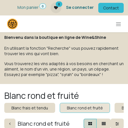
Se rendre au contenu
0
0
Mon panier
Se connecter
Contact
Bienvenu dans la boutique en ligne de Wine&Shine
En utilisant la fonction "Recherche" vous pouvez rapidement
trouver les vins qui vont bien.
Vous trouverez les vins adaptés à vos besoins en cherchant un
aliment, le nom d'un vin, une région, un pays, un cépage.
Essayez par exemple "pizza", "syrah" ou "bordeaux" !
Blanc rond et fruité
Blanc frais et tendu
Blanc rond et fruité
Bla
Blanc rond et fruité