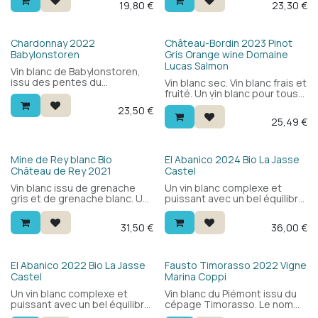
19,80
€
23,30
€
sur sols de galets : frais et
élégant, avec des agrumes,
rond, avec des fruits blancs,
de la pêche blanche et une
des fleurs et une belle
légère note boisée
minéralité. Idéal en apéritif ou
crémeuse. Pur et minéral,
Chardonnay 2022
Château-Bordin 2023 Pinot
avec poissons et viandes
avec un bel équilibre et une
Babylonstoren
Gris Orange wine Domaine
blanches.
longue finale.
Lucas Salmon
Vin blanc de Babylonstoren,
issu des pentes du
Vin blanc sec. Vin blanc frais et
Simonsberg entre
fruité. Un vin blanc pour tous
Franschhoek et Paarl. 100%
les jours. À déguster avec
23,50
€
chardonnay, 10 mois en fûts
des fruits de mer, des plats
25,49
€
de chêne français : ample et
de poisson ou en apéritif.
crémeux, avec des agrumes,
de la pêche, des notes de
noisette et une légère touche
Bio
Bio
Mine de Rey blanc Bio
El Abanico 2024 Bio La Jasse
boisée. Frais et équilibré —
Château de Rey 2021
Castel
91/100 Tim Atkin.
Vin blanc issu de grenache
Un vin blanc complexe et
gris et de grenache blanc. Un
puissant avec un bel équilibre.
bel équilibre, complexe, frais
Couleur dorée, fruité, frais,
et juteux. À déguster avec du
complexe et minéral. Un vin
31,50
€
36,00
€
poisson grillé, du homard, des
blanc à part, comme on n'en
fromages à pâte dure et
rencontre pas deux fois.
même des asperges. 2
étoiles guide Hachette.
Bio
El Abanico 2022 Bio La Jasse
Fausto Timorasso 2022 Vigne
Castel
Marina Coppi
Un vin blanc complexe et
Vin blanc du Piémont issu du
puissant avec un bel équilibre.
cépage Timorasso. Le nom
Couleur dorée, fruité, frais,
du vin rend hommage au