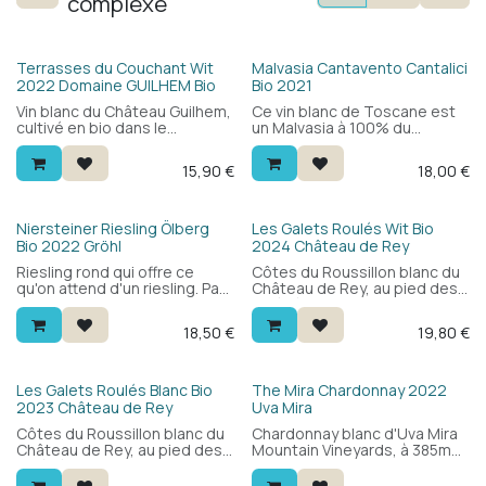
complexe
Bio
Bio
Terrasses du Couchant Wit
Malvasia Cantavento Cantalici
2022 Domaine GUILHEM Bio
Bio 2021
Vin blanc du Château Guilhem,
Ce vin blanc de Toscane est
cultivé en bio dans le
un Malvasia à 100% du
Languedoc. Blend de
domaine Cantalici, sous
chardonnay et sauvignon
l'appellation IGT Toscana et
15,90
€
18,00
€
blanc, élevé en fût de chêne :
cultivé en agriculture
rond, ample et puissant, avec
biologique. Ample et
des fruits blancs et une
généreux en bouche, avec
touche minérale.
une acidité faible.
Bio
Bio
Niersteiner Riesling Ölberg
Les Galets Roulés Wit Bio
Anciennement appelé "Grand
Bio 2022 Gröhl
2024 Château de Rey
Vin".
Riesling rond qui offre ce
Côtes du Roussillon blanc du
qu'on attend d'un riesling. Pas
Château de Rey, au pied des
trop sec, donc parfait
Pyrénées. Blend de
également à l'apéritif pour les
roussanne et grenache blanc
18,50
€
19,80
€
amateurs.
sur sols de galets : frais et
rond, avec des fruits blancs,
des fleurs et une belle
minéralité. Idéal en apéritif ou
Bio
Les Galets Roulés Blanc Bio
The Mira Chardonnay 2022
avec poissons et viandes
2023 Château de Rey
Uva Mira
blanches.
Côtes du Roussillon blanc du
Chardonnay blanc d'Uva Mira
Château de Rey, au pied des
Mountain Vineyards, à 385m
Pyrénées. Blend de
d'altitude sur l'Helderberg de
roussanne et grenache blanc
Stellenbosch. Frais et