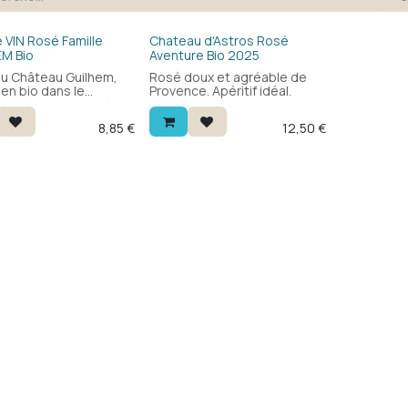
Bio
 VIN Rosé Famille
Chateau d'Astros Rosé
M Bio
Aventure Bio 2025
u Château Guilhem,
Rosé doux et agréable de
 en bio dans le
Provence. Apéritif idéal.
oc. Frais et fruité,
 la finesse. Parfait en
8,85
€
12,50
€
if ou avec des salades.