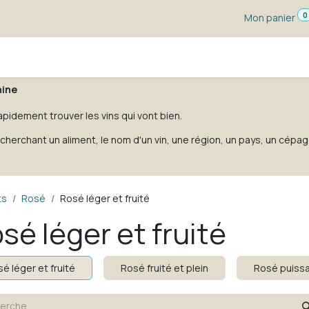
0
Mon panier
s dégustation
Un vin pour ...
Vignerons
Blog
hine
apidement trouver les vins qui vont bien.
cherchant un aliment, le nom d'un vin, une région, un pays, un cépag
ts
Rosé
Rosé léger et fruité
sé léger et fruité
é léger et fruité
Rosé fruité et plein
Rosé puissa