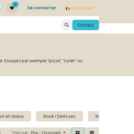
0
Se connecter
Français (BE)
qui sommes nous ?
FAQ
Contact
Evenements
e. Essayez par exemple "pizza", "syrah" ou
nt et vineux
Rosé / Demi sec
Rosé sans alcool
Trier par :
Prix - Croissant