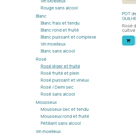
Vin Moelleux
Rouge sans alcool
Bio
POT de
Blanc
GUILHE
Blanc frais et tendu
Rosé d
Blanc rond et fruité
cultivé
Langued
Blanc puissant et complexe
avec de
Vin moelleux
apérit
Blanc sans alcool
Rosé
Rosé léger et fruité
Rosé fruité et plein
Rosé puissant et vineux
Rosé / Demi sec
Rosé sans alcool
Mousseux
Mousseux sec et tendu
Mousseux rond et fruité
Pétillant sans alcool
Vin moelleux